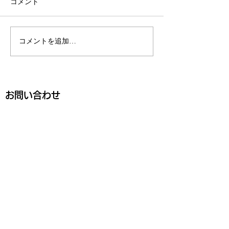
コメント
心と身体を大切
コメントを追加…
今後のイベント出展の予
定です
お問い合わせ
★本サイト運営
・メールアドレス
ras.kentaro@gmail.com
・セッション提供場所
〒350-2206
埼玉県鶴ヶ島市藤金851-7​
佐々木ビル B31
・本サイトＵＲＬ
お名前
https：//
www.nogras.com