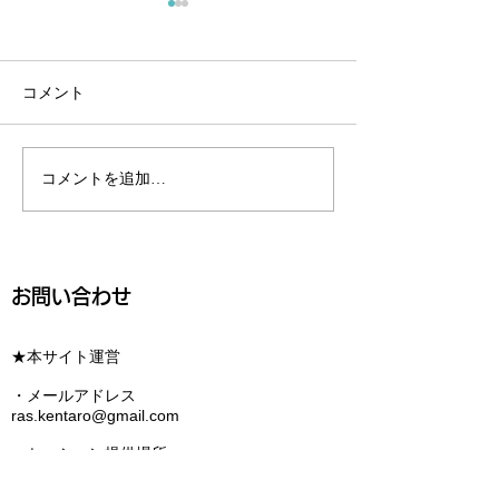
コメント
心と身体を大切
コメントを追加…
今後のイベント出展の予
定です
お問い合わせ
★本サイト運営
・メールアドレス
ras.kentaro@gmail.com
・セッション提供場所
〒350-2206
埼玉県鶴ヶ島市藤金851-7​