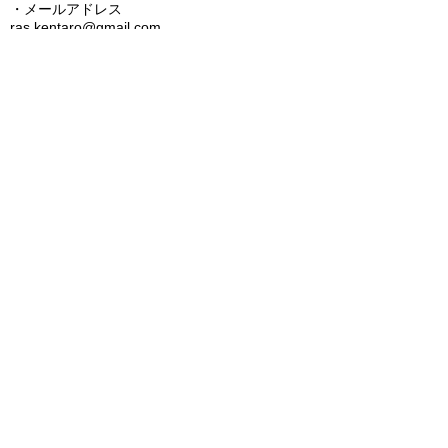
・メールアドレス
ras.kentaro@gmail.com
・セッション提供場所
〒350-2206
埼玉県鶴ヶ島市藤金851-7​
佐々木ビル B31
・本サイトＵＲＬ
お名前
https：//
www.nogras.com
メールアドレス
件名
メッセージ