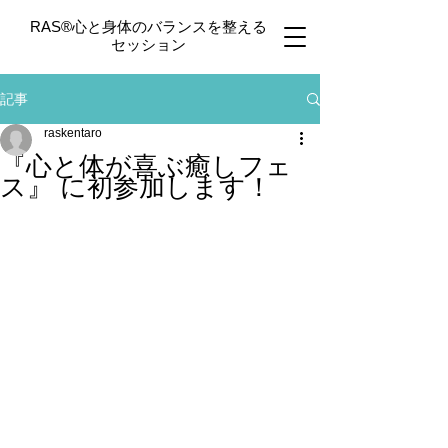
​RAS®心と身体のバランスを整える
セッション
記事
raskentaro
『心と体が喜ぶ癒しフェ
ス』 に初参加します！