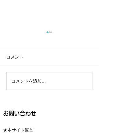
コメント
心と身体を大切
コメントを追加…
今後のイベント出展の予
定です
お問い合わせ
★本サイト運営